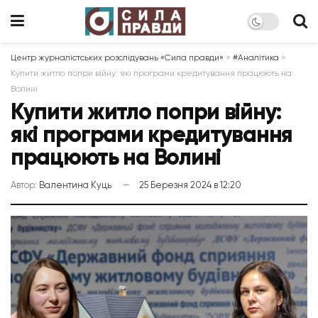
Центр журналістських розслідувань «Сила правди»
>
#Аналітика
>
Купити житло попри війну: які програми кредитування працюють на
Волині
Купити житло попри війну:
які програми кредитування
працюють на Волині
Автор:
Валентина Куць
25 Березня 2024 в 12:20