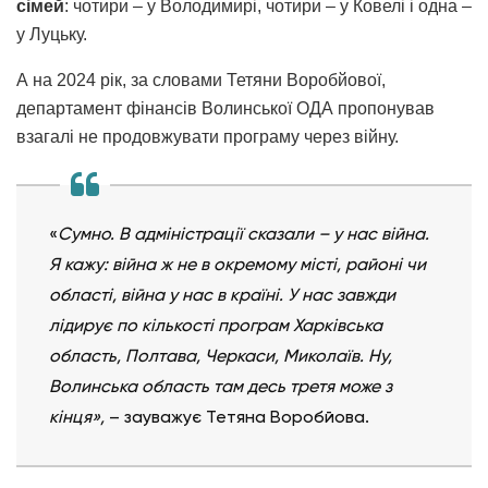
сімей
: чотири – у Володимирі, чотири – у Ковелі і одна –
у Луцьку.
А на 2024 рік, за словами Тетяни Воробйової,
департамент фінансів Волинської ОДА пропонував
взагалі не продовжувати програму через війну.
«
Сумно. В адміністрації сказали – у нас війна.
Я кажу: війна ж не в окремому місті, районі чи
області, війна у нас в країні. У нас завжди
лідирує по кількості програм Харківська
область, Полтава, Черкаси, Миколаїв. Ну,
Волинська область там десь третя може з
кінця»,
– зауважує Тетяна Воробйова.