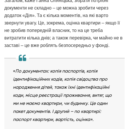
Загалом, каже Ганна Оляніцька, зібрати потрібні
документи не складно – це можна зробити через
додаток «Дія». Та є кілька моментів, на які варто
звернути увагу. Це, зокрема, оцінка квартири – якщо її
не зробив попередній власник, то на це треба
витратити кілька днів; а також перевірка, чи майно не в
заставі – це вже роблять безпосередньо у фонді.
«
По документах: копія паспортів, копія
ідентифікаційних кодів, копія свідоцтва про
народження дітей, також їхні ідентифікаційні
коди, місце реєстрації проживання, витяг, що
ми не маємо квартири, чи будинку
.
Це один
пакет документів. І другий – по квартирі:
паспорт квартири, вартість, оцінка».