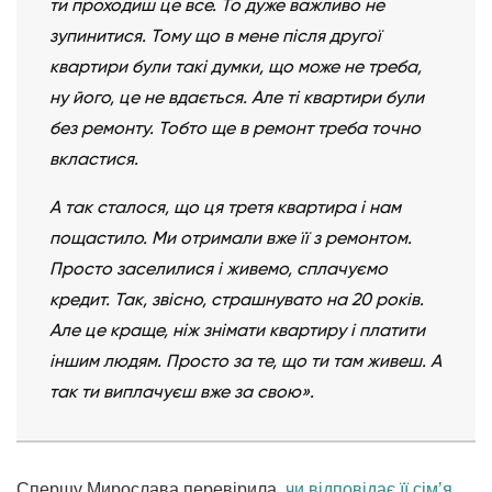
ти проходиш це все. То дуже важливо не
зупинитися. Тому що в мене після другої
квартири були такі думки, що може не треба,
ну його, це не вдається. Але ті квартири були
без ремонту. Тобто ще в ремонт треба точно
вкластися.
А так сталося, що ця третя квартира і нам
пощастило. Ми отримали вже її з ремонтом.
Просто заселилися і живемо, сплачуємо
кредит. Так, звісно, страшнувато на 20 років.
Але це краще, ніж знімати квартиру і платити
іншим людям. Просто за те, що ти там живеш. А
так ти виплачуєш вже за свою».
Спершу Мирослава перевірила,
чи відповідає її сім’я