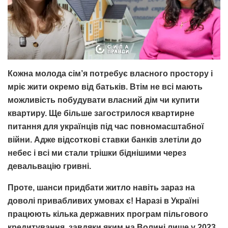
Кожна молода сім’я потребує власного простору і
мріє жити окремо від батьків. Втім не всі мають
можливість побудувати власний дім чи купити
квартиру. Ще більше загострилося квартирне
питання для українців під час повномасштабної
війни. Адже відсоткові ставки банків злетіли до
небес і всі ми стали трішки біднішими через
девальвацію гривні.
Проте, шанси придбати житло навіть зараз на
доволі привабливих умовах є! Наразі в Україні
працюють кілька державних програм пільгового
кредитування, завдяки яким на Волині лише у 2023