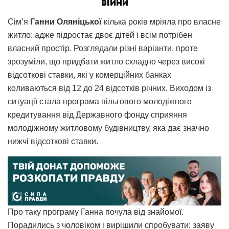
війни
Сім’я
Ганни Оляніцької
кілька років
мріяла про власне
житло: адже підростає двоє дітей і всім потрібен
власний простір. Розглядали різні варіанти, проте
зрозуміли, що придбати житло складно через високі
відсоткові ставки, які у комерційних банках
коливаються від 12 до 24 відсотків річних. Виходом із
ситуації стала програма пільгового молодіжного
кредитування від Державного фонду сприяння
молодіжному житловому будівництву, яка дає значно
нижчі відсоткові ставки.
Про таку програму Ганна почула від знайомої.
Порадились з чоловіком і вирішили спробувати: заяву