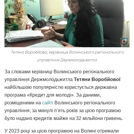
Тетяна Воробйова, керівниця Волинського регіонального
управління Держмолодьжитла
За словами керівниці Волинського регіонального
управління Держмолодьжитла
Тетяни Воробйової
найбільшою популярністю користується державна
програма «Кредит для молоді». За даними,
розміщеними на
сайті
Волинського регіонального
управління, за минулі п’ять років за цією програмою
було надано кредитів майже на 32 мільйони гривень.
У 2023 році за цією програмою на Волині отримали