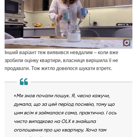
Інший варіант теж виявився невдалим – коли вже
зробили оцінку квартири, власниця вирішила її не
продавати. Тож житло довелося шукати втретє.
«
Ми знов почали пошук. Я, чесно кажучи,
думала, що за цей період посивію, тому що
цим всім я займалася сама, практично. І ось
чисто випадково на OLX я знайшла
оголошення про цю квартиру. Хоча там