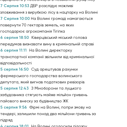
7 Серпня 10:53
ДБР розслідує можливі
зловживання з вирубкою лісу в нацпарку на Волині
7 Серпня 10:00
На Волині громаді намагаються
повернути 70 гектарів земель, на яких
господарює агрокомпанія Тігіпка
6 серпня 18:50
Ківерцівський міський голова
передумав визнавати вину в кримінальній справі
6 серпня 11:11
На Волині директорку
транспортної компанії звільнили від кримінальної
відповідальності
5 серпня 16:50
Суд арештував рахунки
фермерського господарства волинського
депутата, який вигнав податкових ревізорів
5 серпня 12:43
З Міноборони та луцького
забудовника стягують майже мільйон гривень
пайового внеску за будівництво ЖК
5 серпня 9:56
Фірмі на Волині, попри змову на
тендері, залишили понад два мільйони гривень за
підряд
4 серпня 18:01
На Волині оголосили підозру