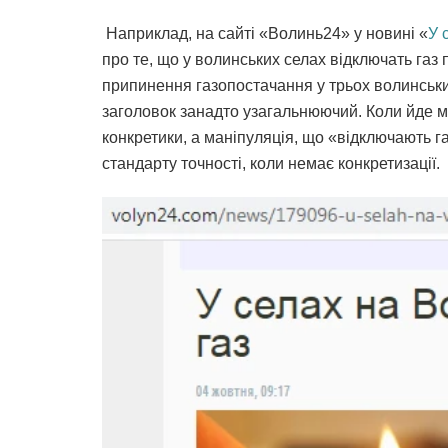
Наприклад, на cайті «Волинь24» у новині «
У 
про те, що у волинських селах відключать газ
припинення газопостачання у трьох волинськи
заголовок занадто узагальнюючий. Коли йде м
конкретики, а маніпуляція, що «відключають 
стандарту точності, коли немає конкретизації.