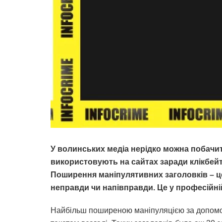
У волинських медіа нерідко можна побачит
використовують на сайтах заради клікбейт
Поширення маніпулятивних заголовків – ц
неправди чи напівправди. Це у професійні
Найбільш поширеною маніпуляцією за допомог