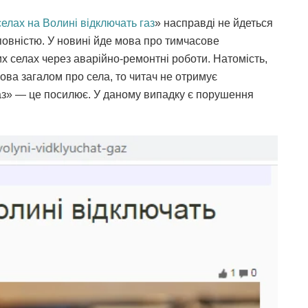
селах на Волині відключать газ
» насправді не йдеться
 повністю. У новині йде мова про тимчасове
х селах через аварійно-ремонтні роботи. Натомість,
ова загалом про села, то читач не отримує
газ» — це посилює. У даному випадку є порушення