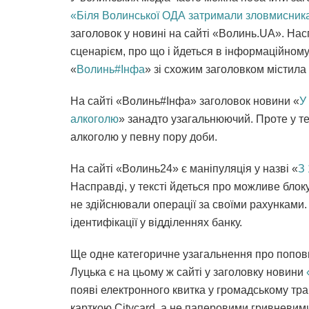
«Біля Волинської ОДА затримали зловмисник
заголовок у новині на сайті «Волинь.UА». На
сценарієм, про що і йдеться в інформаційному
«
Волинь#Інфа
» зі схожим заголовком містила
На сайті «Волинь#Інфа» заголовок новини «
У
алкоголю
» занадто узагальнюючий. Проте у те
алкоголю у певну пору доби.
На сайті «Волинь24» є маніпуляція у назві «
З
Насправді, у тексті йдеться про можливе блоку
не здійснювали операції за своїми рахунками.
ідентифікації у відділеннях банку.
Ще одне категоричне узагальнення про поповн
Луцька є на цьому ж сайті у заголовку новини
появі електронного квитка у громадському тр
карткою Cityсard, а не паперовими гривневим