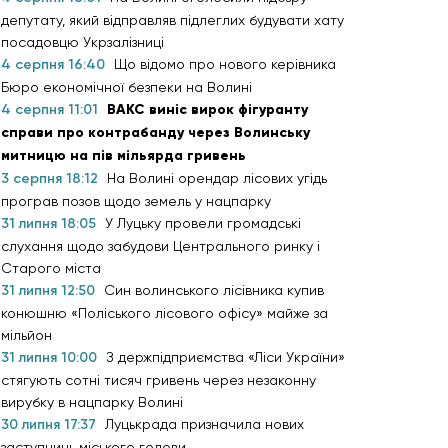
депутату, який відправляв підлеглих будувати хату
посадовцю Укрзалізниці
4 серпня 16:40
Що відомо про нового керівника
Бюро економічної безпеки на Волині
4 серпня 11:01
ВАКС виніс вирок фігуранту
справи про контрабанду через Волинську
митницю на пів мільярда гривень
3 серпня 18:12
На Волині орендар лісових угідь
програв позов щодо земель у нацпарку
31 липня 18:05
У Луцьку провели громадські
слухання щодо забудови Центрального ринку і
Старого міста
31 липня 12:50
Син волинського лісівника купив
конюшню «Поліського лісового офісу» майже за
мільйон
31 липня 10:00
З держпідприємства «Ліси України»
стягують сотні тисяч гривень через незаконну
вирубку в нацпарку Волині
30 липня 17:37
Луцькрада призначила нових
заступниць міського голови