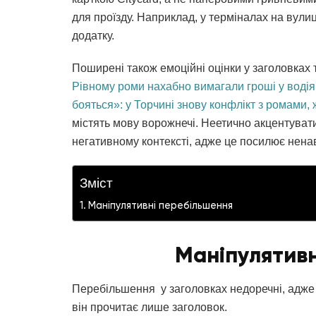
для проїзду. Наприклад, у терміналах на вулиц
додатку.
Поширені також емоційні оцінки у заголовках т
Рівному роми нахабно вимагали гроші у водія
бояться»: у Торчині знову конфлікт з ромами,
містять мову ворожнечі. Неетично акцентувати
негативному контексті, адже це посилює нена
Зміст
Маніпулятивні перебільшення
Маніпулятив
Перебільшення у заголовках недоречні, адже 
він прочитає лише заголовок.