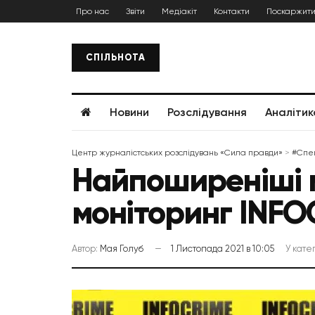
Про нас
Звіти
Медіакіт
Контакти
Поскаржити
СПІЛЬНОТА
Новини
Розслідування
Аналітик
Центр журналістських розслідувань «Сила правди»
>
#Спе
Найпоширеніші м
моніторинг INFO
Автор:
Мая Голуб
1 Листопада 2021 в 10:05
У катег