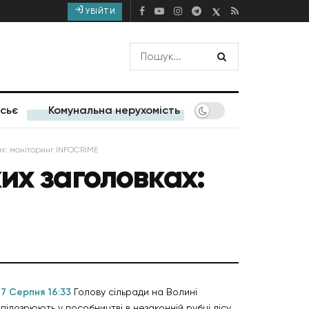
УВІЙТИ
сьє
Комунальна нерухомість
х: моніторинг INFOCRIME
их заголовках:
7 Серпня 16:33
Голову сільради на Волині
підозрюють у пособництві в незаконній рубці лісу