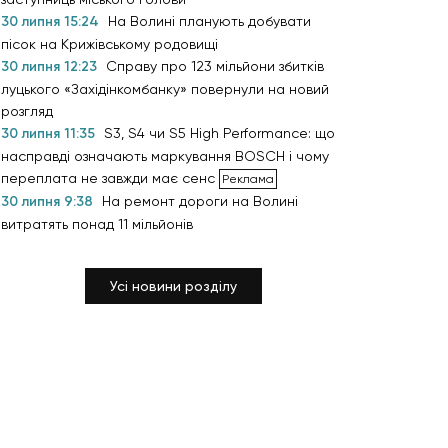
30 липня 15:24
На Волині планують добувати
пісок на Крижівському родовищі
30 липня 12:23
Справу про 123 мільйони збитків
луцького «Західінкомбанку» повернули на новий
розгляд
30 липня 11:35
S3, S4 чи S5 High Performance: що
насправді означають маркування BOSCH і чому
переплата не завжди має сенс
30 липня 9:38
На ремонт дороги на Волині
витратять понад 11 мільйонів
Усі новини розділу