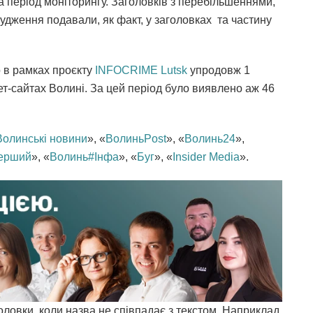
за період моніторингу. Заголовків з перебільшеннями,
судження подавали, як факт, у заголовках та частину
о в рамках проєкту
INFOCRIME Lutsk
упродовж 1
т-сайтах Волині. За цей період було виявлено аж 46
Волинські новини
», «
ВолиньPost
», «
Волинь24
»,
ерший
», «
Волинь#Інфа
», «
Буг
», «
Insider Media
».
ловки, коли назва не співпадає з текстом. Наприклад,