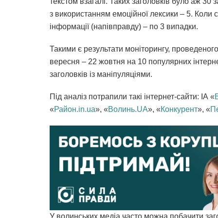
текстом взагалі. Таких заголовків було аж 30 
з використанням емоційної лексики – 5. Коли 
інформації (напівправду) – по 3 випадки.
Такими є результати моніторингу, проведеног
вересня – 22 жовтня на 10 популярних інтерне
заголовків із маніпуляціями.
Під аналіз потрапили такі інтернет-сайти: ІА «
«
Район.in.ua
», «
Волинь.UA
», «
Конкурент
», «
П
У волинських медіа часто можна побачити заго