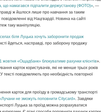
а, що намагався підпалити держустанову (ФОТО)»
, —
справді ж йшлося лише про навчання за таким
 повідомленні від Нацгвардії. Новина на сайті
 теж таку маніпуляцію.
 селах біля Луцька хочуть заборонити продаж
ксті йдеться, насправді, про заборону продажу
 1 жовтня «Ощадбанк» блокуватиме рахунки клієнтів
».
вання карток користувачів, які не менше трьох років
 У тексті повідомляють про необхідність повторної
ення карток для проїзду в громадському транспорті
«Лучани не зможуть поповнити Сitycard»
. Завдяки
анспорті Луцька за проїзд можна розрахуватися
и купюрами. Є різні способи поповнити рахунок картки