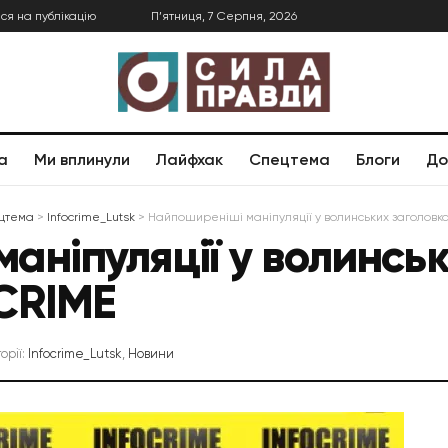
ся на публікацію
П’ятниця, 7 Серпня, 2026
а
Ми вплинули
Лайфхак
Спецтема
Блоги
До
цтема
>
Infocrime_Lutsk
>
Найпоширеніші маніпуляції у волинських заголовка
аніпуляції у волинськ
CRIME
орії:
Infocrime_Lutsk
,
Новини