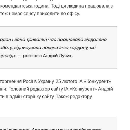
бо комендантська година. Тоді ця людина працювала з
о теж немає сенсу приходити до офісу.
кордон і вона тривалий час працювала віддалено
оботу, відписувала новини з-за кордону, які
досвід»
, – розповів Андрій Лучик.
ргнення Росії в Україну, 25 лютого ІА «Конкурент»
чини. Головний редактор сайту ІА «Конкурент» Андрій
йти в адмін-сторінку сайту. Також редактору
нної відпустки. Але завжди можна порівнювати