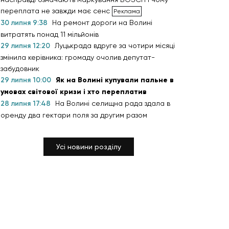
переплата не завжди має сенс
30 липня 9:38
На ремонт дороги на Волині
витратять понад 11 мільйонів
29 липня 12:20
Луцькрада вдруге за чотири місяці
змінила керівника: громаду очолив депутат-
забудовник
29 липня 10:00
Як на Волині купували пальне в
умовах світової кризи і хто переплатив
28 липня 17:48
На Волині селищна рада здала в
оренду два гектари поля за другим разом
Усі новини розділу