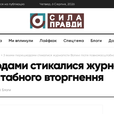
ся на публікацію
Четвер, 6 Серпня, 2026
а
Ми вплинули
Лайфхак
Спецтема
Блоги
До
>
З якими перешкодами стикалися журналісти Волині після повномасштабн
дами стикалися журна
табного вторгнення
ї:
Блоги