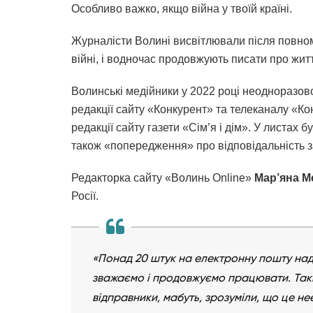
Особливо важко, якщо війна у твоїй країні.
Журналісти Волині висвітлювали після повно
війні, і водночас продовжують писати про жит
Волинські медійники у 2022 році неодноразов
редакції сайту «Конкурент» та телеканалу «Ко
редакції сайту газети «Сім’я і дім». У листах б
також «попередження» про відповідальність 
Редакторка сайту «Волинь Online»
Мар’яна М
Росії.
«Понад 20 штук на електронну пошту наді
зважаємо і продовжуємо працювати. Такі 
відправники, мабуть, зрозуміли, що це н