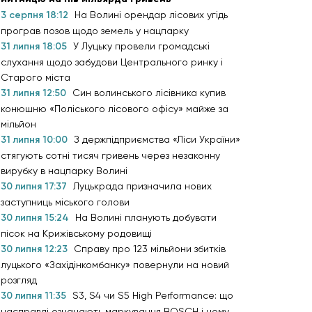
3 серпня 18:12
На Волині орендар лісових угідь
програв позов щодо земель у нацпарку
31 липня 18:05
У Луцьку провели громадські
слухання щодо забудови Центрального ринку і
Старого міста
31 липня 12:50
Син волинського лісівника купив
конюшню «Поліського лісового офісу» майже за
мільйон
31 липня 10:00
З держпідприємства «Ліси України»
стягують сотні тисяч гривень через незаконну
вирубку в нацпарку Волині
30 липня 17:37
Луцькрада призначила нових
заступниць міського голови
30 липня 15:24
На Волині планують добувати
пісок на Крижівському родовищі
30 липня 12:23
Справу про 123 мільйони збитків
луцького «Західінкомбанку» повернули на новий
розгляд
30 липня 11:35
S3, S4 чи S5 High Performance: що
насправді означають маркування BOSCH і чому