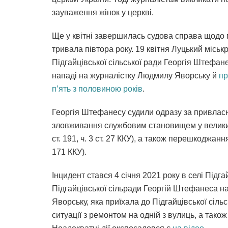
зауваження жінок у церкві.
Ще у квітні завершилась судова справа щодо 
тривала півтора року. 19 квітня Луцький місь
Підгайцівської сільської ради Георгія Штефа
нападі на журналістку Людмилу Яворську й
пр
п’ять з половиною років
.
Георгія Штефанесу судили одразу за привлас
зловживання службовим становищем у великих 
ст. 191, ч. 3 ст. 27 ККУ), а також перешкоджанн
171 ККУ).
Інцидент стався 4 січня 2021 року в селі Підг
Підгайцівської сільради Георгій Штефанеса н
Яворську, яка приїхала до Підгайцівської сіл
ситуації з ремонтом на одній з вулиць, а тако