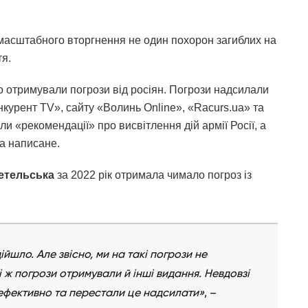
масштабного вторгнення не один похорон загиблих на
тя.
о отримували погрози від росіян. Погрози надсилали
нкурент TV», сайту «Волинь Online», «Racurs.ua» та
ули «рекомендації» про висвітлення дій армії Росії, а
за написане.
етельська
за 2022 рік отримала чимало погроз із
йшло. Але звісно, ми на такі погрози не
ж погрози отримували й інші видання. Невдовзі
еефективно та перестали це надсилати»
, –