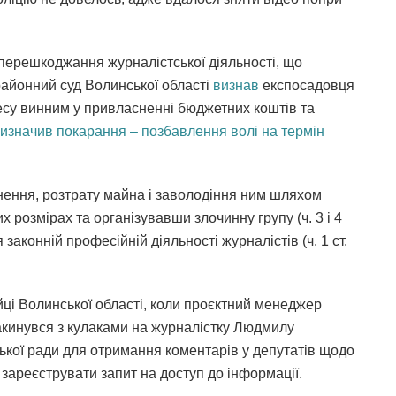
перешкоджання журналістської діяльності, що
крайонний суд Волинської області
визнав
експосадовця
несу винним у привласненні бюджетних коштів та
изначив покарання – позбавлення волі на термін
нення, розтрату майна і заволодіння ним шляхом
розмірах та організувавши злочинну групу (ч. 3 і 4
я законній професійній діяльності журналістів (ч. 1 ст.
айці Волинської області, коли проєктний менеджер
акинувся з кулаками на журналістку Людмилу
ьської ради для отримання коментарів у депутатів щодо
ж зареєструвати запит на доступ до інформації.