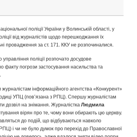
ціональної поліції України у Волинській області, у
оліції від журналістів щодо перешкоджання їх
ьні провадження за ст. 171. ККУ не розпочиналися.
о управління поліції розпочато досудове
о факту погрози застосування насильства та
.
 журналістам інформаційного агентства «Конкурент»
одиці УПЦ (пов’язана з РПЦ). Спершу журналістам
ати дозвіл на знімання. Журналістка
Людмила
тування вірян про те, чому вони обирають цю церкву.
тавляться до подій, що відбуваються навколо
 РПЦ) і чи не було думок про перехід до Православної
оліцію не довелось, адже вдалося зняти відео попри