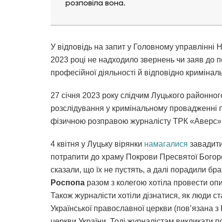
розповіла вона.
У відповідь на запит у Головному управлінні На
2023 році не надходило звернень чи заяв до п
професійної діяльності й відповідно кримінал
27 січня 2023 року слідчим Луцького районног
розслідування у кримінальному провадженні п
фізичною розправою журналісту ТРК «Аверс»
4 квітня у Луцьку вірянки
намагалися
завадити
потрапити до храму Покрови Пресвятої Богор
сказали, що їх не пустять, а далі порадили бр
Роспопа
разом з колегою хотіла провести опи
Також журналісти хотіли дізнатися, як люди с
Української православної церкви (пов’язана з
церкви України. Тоді журналістам викликати п