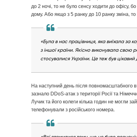
до 2 ночі, то не було сенсу ходити до офісу, 
дому. Або якщо з 5 ранку до 10 ранку зміна, т
«Була в нас працівниця, яка виїхала за 
з іншої країни. Якісно виконувала свою р
стосувалися України. Це теж був цікавий 
На наступний день після повномасштабного вто
зазнало DDoS-атак з території Росії та Німеч
Лучик та його колеги кілька годин не могли за
телефонували з російського номера.
«Всі втомилися тому, що не було повноці