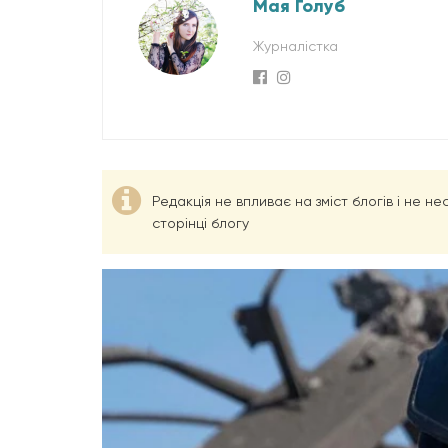
Мая Голуб
Журналістка
Редакція не впливає на зміст блогів і не н
сторінці блогу