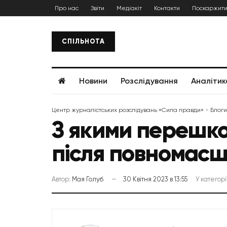
Про нас
Звіти
Медіакіт
Контакти
Поскаржити
СПІЛЬНОТА
Новини
Розслідування
Аналітик
Центр журналістських розслідувань «Сила правди»
>
Блоги
З якими перешко
після повномасш
Автор:
Мая Голуб
30 Квітня 2023 в 13:55
У категорі