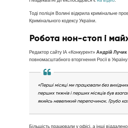
Неадекватні дії експосадовся є
на відео
.
Тоді поліція Волині відкрила кримінальне про
Кримінального кодексу України.
Робота нон-стоп і ма
Редактор сайту ІА «Конкурент»
Андрій Лучик
повномасштабного вторгнення Росії в Україну
«Перші місяці ми працювали без вихідни
перших тижнів і перших місяців був взага
якийсь невеликий перепочинок. Грубо кажу
Більшість працювали у офісі, а інші віддален