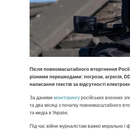
Після повномасштабного вторгнення Росії 
різними перешкодами: погрози, агресія, DD
написання текстів за відсутності електроен
За даними
моніторингу
російських воєнних зло
та два місяці з початку повномасштабного вто
та медіа в Україні.
Під час війни журналістам важко морально і ф