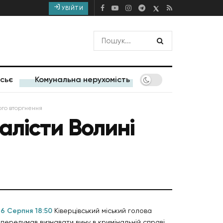
УВІЙТИ
сьє
Комунальна нерухомість
ого вторгнення
лісти Волині
6 Серпня 18:50
Ківерцівський міський голова
передумав визнавати вину в кримінальній справі