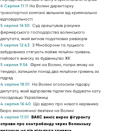
6 Серпня 11:11
На Волині директорку
транспортної компанії звільнили від кримінальної
відповідальності
5 серпня 16:50
Суд арештував рахунки
фермерського господарства волинського
депутата, який вигнав податкових ревізорів
5 серпня 12:43
З Міноборони та луцького
забудовника стягують майже мільйон гривень
пайового внеску за будівництво ЖК
5 серпня 9:56
Фірмі на Волині, попри змову на
тендері, залишили понад два мільйони гривень за
підряд
4 серпня 18:01
На Волині оголосили підозру
депутату, який відправляв підлеглих будувати хату
посадовцю Укрзалізниці
4 серпня 16:40
Що відомо про нового керівника
Бюро економічної безпеки на Волині
4 серпня 11:01
ВАКС виніс вирок фігуранту
справи про контрабанду через Волинську
митницю на пів мільярда гривень