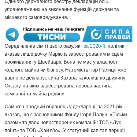
Єдиного державного реєстру декларацій осіб,
уповноважених на виконання функцій держави та
місцевого самоврядування.
Серед членів сім’ї і цього разу, як і
за 2020-й
, політик
вказав лише дочку Марію із зареєстрованим місцем
проживання у Швейцарії. Вона не має у власності
жодного майна чи бізнесу. Натомість Ігор Палиця уже
давно не декларує сина Захара та колишню дружину
Оксану, на яких зареєстрована левова частина
компаній та майна родини.
Сам же народний обранець у декларації за 2021 рік
вказав, що є засновником Фонду Ігоря Палиці «Тільки
разом» та двох новостворених компаній: ТОВ «Лук
поінт» та ТОВ «Хай в’ю». У статутний капітал першої