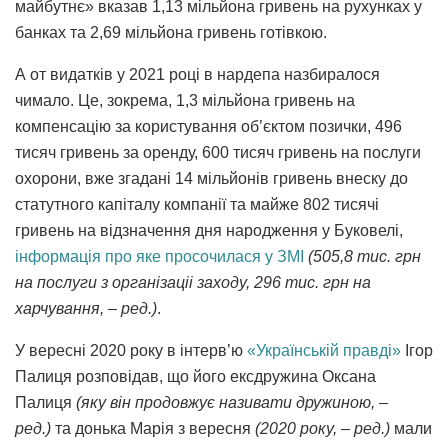
майбутнє» вказав 1,13 мільйона гривень на рухунках у
банках та 2,69 мільйона гривень готівкою.
А от видатків у 2021 році в нардепа назбиралося
чимало. Це, зокрема, 1,3 мільйона гривень на
компенсацію за користування об’єктом позички, 496
тисяч гривень за оренду, 600 тисяч гривень на послуги
охорони, вже згадані 14 мільйонів гривень внеску до
статутного капіталу компанії та майже 802 тисячі
гривень на відзначення дня народження у Буковелі,
інформація про яке просочилася у ЗМІ
(505,8 тис. грн
на послуги з організаціі заходу, 296 тис. грн на
харчування, – ред.)
.
У вересні 2020 року в інтерв’ю
«Українській правді»
Ігор
Палиця розповідав, що його ексдружина Оксана
Палиця
(яку він продовжує називати дружиною, –
ред.)
та донька Марія з вересня
(2020 року, – ред.)
мали