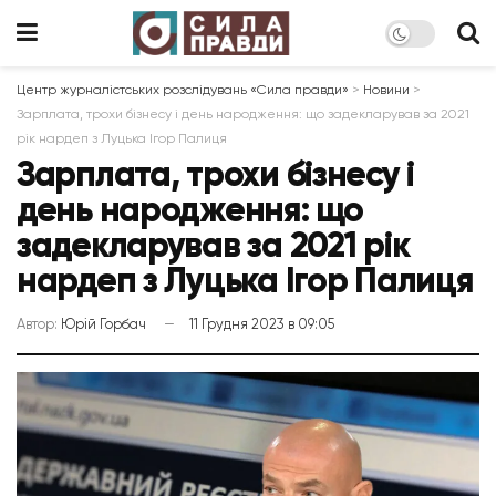
Центр журналістських розслідувань «Сила правди»
>
Новини
>
Зарплата, трохи бізнесу і день народження: що задекларував за 2021
рік нардеп з Луцька Ігор Палиця
Зарплата, трохи бізнесу і
день народження: що
задекларував за 2021 рік
нардеп з Луцька Ігор Палиця
Автор:
Юрій Горбач
11 Грудня 2023 в 09:05