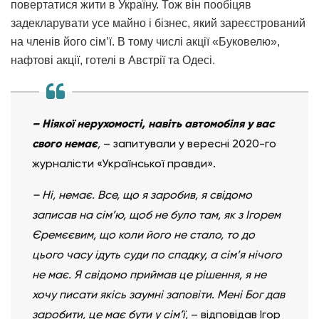
повертатися жити в Україну. Тож він пообіцяв
задекларувати усе майно і бізнес, який зареєстрований
на членів його сім’ї. В тому числі акції «Буковелю»,
нафтові акції, готелі в Австрії та Одесі.
– Ніякої нерухомості, навіть автомобіля у вас
свого немає
,
– запитували у вересні 2020-го
журналісти «Української правди».
– Ні, немає. Все, що я заробив, я свідомо
записав на сім’ю, щоб не було там, як з Ігорем
Єремєєвим, що коли його не стало, то до
цього часу ідуть суди по спадку, а сім’я нічого
не має. Я свідомо приймав це рішення, я не
хочу писати якісь заумні заповіти. Мені Бог дав
заробити, це має бути у сім’ї,
– відповідав Ігор