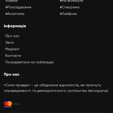
Новини
#Ми вплинули
#Розслідування
#Спецтема
#Аналітика
#Лайфхак
Інформація
Про нас
Звіти
Медіакіт
Контакти
Поскаржитися на публікацію
Про нас
«Сила правди» – це об’єднання журналістів, які прагнуть
справедливості та демократичного суспільства без корупції.