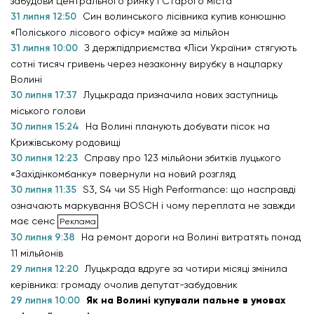
забудови Центрального ринку і Старого міста
31 липня 12:50
Син волинського лісівника купив конюшню
«Поліського лісового офісу» майже за мільйон
31 липня 10:00
З держпідприємства «Ліси України» стягують
сотні тисяч гривень через незаконну вирубку в нацпарку
Волині
30 липня 17:37
Луцькрада призначила нових заступниць
міського голови
30 липня 15:24
На Волині планують добувати пісок на
Крижівському родовищі
30 липня 12:23
Справу про 123 мільйони збитків луцького
«Західінкомбанку» повернули на новий розгляд
30 липня 11:35
S3, S4 чи S5 High Performance: що насправді
означають маркування BOSCH і чому переплата не завжди
має сенс
30 липня 9:38
На ремонт дороги на Волині витратять понад
11 мільйонів
29 липня 12:20
Луцькрада вдруге за чотири місяці змінила
керівника: громаду очолив депутат-забудовник
29 липня 10:00
Як на Волині купували пальне в умовах