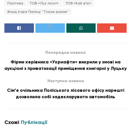
Політика
ТОВ «Лук поінт»
ТОВ «Хай в'ю»
Фонд Ігоря Палиці "Тільки разом"
Попередня новина
Фірми керівника «Укрнафти» викрили у змові на
аукціоні з приватизації приміщення книгарні у Луцьку
Наступна новина
Сім’я очільника Поліського лісового офісу нарешті
дозволила собі задекларувати автомобіль
Схожі
Публікації