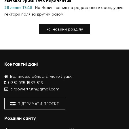
світової кризи і хто переплатив
28 липня 17:48
На Волині селищна рада здала в оренду два
гектари поля за другим разом
Усі новини розділу
Контактні дані
Волинська область, місто Луцьк
(+38) 095 15 97 813
cirpowertruth@gmail.com
ПІДТРИМАТИ ПРОЕКТ
Розділи сайту