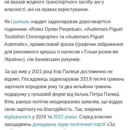
не вказав жодного транспортного засобу ані у
власності, ані на правах користування.
Як і
раніше
, нардеп задекларував дороговартісні
годинники: «Rolex Oyster Perpetual», «Audemars Piguet
Tourbillon Chronographe» та «Audemars Piguet
Automatic», промисловий зразок (графічне зображення
для рекламного аркуша із написом «Тільки разом ми
Україна»), сім банківських рахунків.
За що жив у 2021 році Ігор Палиця достеменно не
відомо. Посадовець задекларував 333,9 тисячі гривень
зарплати впродовж року та два мільйони гривень
подарунку у грошовій формі від батька Петра Палиці.
Втім, раніше політик неодноразово заявляв, що віддає
свою зарплату на благодійність. Так, зокрема
відбувалося
у 2019 та
2022 роках
. Серед власних
заощаджень
донедавна лідер політичної партії
«За