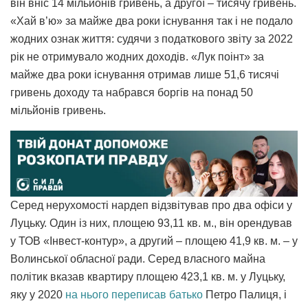
він вніс 14 мільйонів гривень, а другої – тисячу гривень.
«Хай в’ю» за майже два роки існування так і не подало
жодних ознак життя: судячи з податкового звіту за 2022
рік не отримувало жодних доходів. «Лук поінт» за
майже два роки існування отримав лише 51,6 тисячі
гривень доходу та набрався боргів на понад 50
мільйонів гривень.
Серед нерухомості нардеп відзвітував про два офіси у
Луцьку. Один із них, площею 93,11 кв. м., він орендував
у ТОВ «Інвест-контур», а другий – площею 41,9 кв. м. – у
Волинської обласної ради. Серед власного майна
політик вказав квартиру площею 423,1 кв. м. у Луцьку,
яку у 2020
на нього переписав батько
Петро Палиця, і