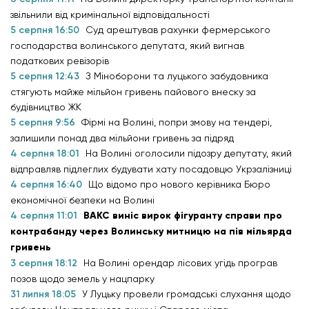
звільнили від кримінальної відповідальності
5 серпня 16:50
Суд арештував рахунки фермерського
господарства волинського депутата, який вигнав
податкових ревізорів
5 серпня 12:43
З Міноборони та луцького забудовника
стягують майже мільйон гривень пайового внеску за
будівництво ЖК
5 серпня 9:56
Фірмі на Волині, попри змову на тендері,
залишили понад два мільйони гривень за підряд
4 серпня 18:01
На Волині оголосили підозру депутату, який
відправляв підлеглих будувати хату посадовцю Укрзалізниці
4 серпня 16:40
Що відомо про нового керівника Бюро
економічної безпеки на Волині
4 серпня 11:01
ВАКС виніс вирок фігуранту справи про
контрабанду через Волинську митницю на пів мільярда
гривень
3 серпня 18:12
На Волині орендар лісових угідь програв
позов щодо земель у нацпарку
31 липня 18:05
У Луцьку провели громадські слухання щодо