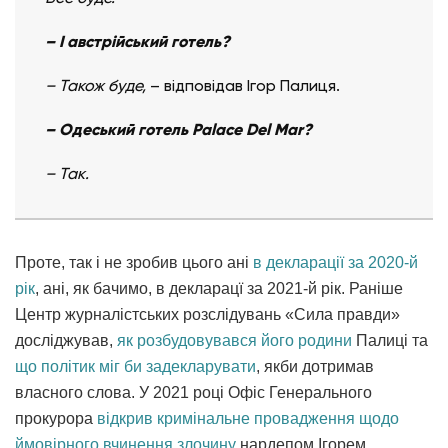
– І австрійський готель?
– Також буде,
– відповідав Ігор Палиця.
– Одеський готель Palace Del Mar?
– Так.
Проте, так і не зробив цього ані
в декларації за 2020-й
рік
, ані, як бачимо, в декларацї за 2021-й рік. Раніше
Центр журналістських розслідувань «Сила правди»
досліджував,
як розбудовувався його родини
Палиці та
що політик міг би задекларувати
, якби дотримав
власного слова. У 2021 році Офіс Генерального
прокурора
відкрив кримінальне провадження щодо
ймовірного вчинення злочину
нардепом Ігорем