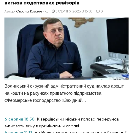
вигнав податкових ревізорів
Автор:
Оксана Коваленко
5 СЕРПНЯ 2026 В 16:50
0
Волинський окружний адміністративний суд наклав арешт
на кошти на рахунках приватного підприємства
«Фермерське господарство «Західний...
6 серпня 18:50
Ківерцівський міський голова передумав
визнавати вину в кримінальній справі
6 серпня 11:11
На Волині директорку транспортної компанії